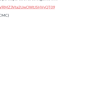
9GUVRMZ3Vta2UwOWtJSHVyQT09
EACMC)