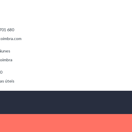
 701 680
oimbra.com
Nunes
oimbra
30
as úteis