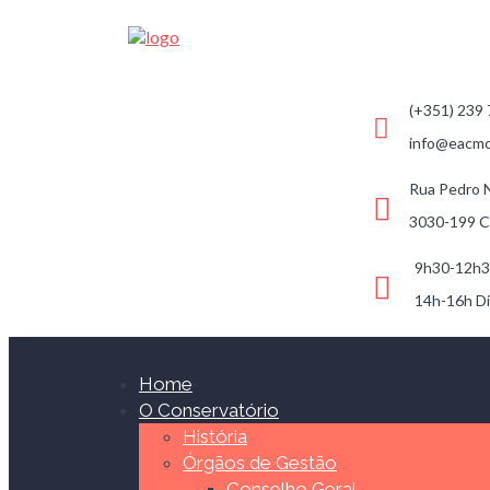
(+351) 239
info@eacmc
Rua Pedro 
3030-199 C
9h30-12h
14h-16h Di
Home
O Conservatório
História
Órgãos de Gestão
Conselho Geral