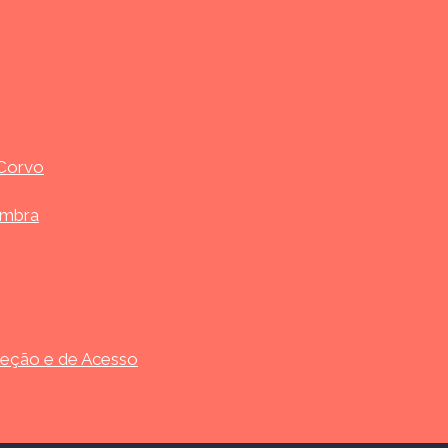
 Corvo
imbra
leção e de Acesso