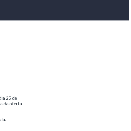
dia 25 de
a da oferta
la.