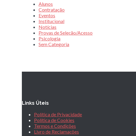
Alunos
Contratação
Eventos
Institucional
Notícias
Provas de Seleção/Acesso
Psicologia
Sem Categoria
Links Úteis
Política de Privacidade
Política de Cookies
Termos e Condições
Livro de Reclamações