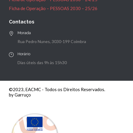
Ficha de Operação – PESSOAS 2030 – 25/26
Contactos
Morada
Rua Pedro Nunes, 3030-199 Coimbra
Horário
Dias úteis das 9h às 15h30
©2023, EACMC - Todos os Direitos Reservados.
by Garruço