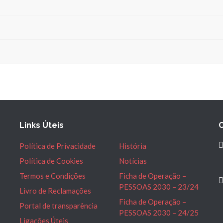
Links Úteis
Política de Privacidade
História
Política de Cookies
Notícias
Termos e Condições
Ficha de Operação –
PESSOAS 2030 – 23/24
Livro de Reclamações
Ficha de Operação –
Portal de transparência
PESSOAS 2030 – 24/25
Ligações Úteis