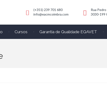
(+351) 239 701 680
Rua Pedro
info@eacmcoimbra.com
3030-199 
io
Cursos
Garantia de Qualidade EQAVET
e