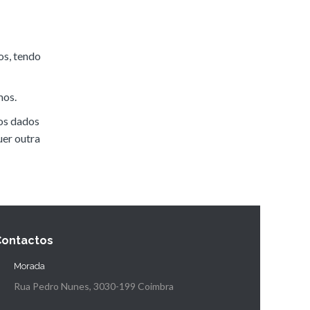
os, tendo
mos.
dos dados
uer outra
Contactos
Morada
Rua Pedro Nunes, 3030-199 Coimbra