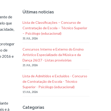
Últimas notícias
dente de
Lista de Classificações – Concurso de
pelo que
Contratação de Escola – Técnico Superior
vacidade,
– Psicólogo (educacional)
31 JUL, 2026
 proteger
Concursos Interno e Externo do Ensino
ão de
Artístico Especializado da Música e da
e 2016 e
Dança 26/27 - Listas provisórias
21 JUL, 2026
s
Lista de Admitidos e Excluídos - Concurso
de Contratação de Escola - Técnico
Superior - Psicólogo (educacional)
15 JUL, 2026
iante
Categorias
is e à