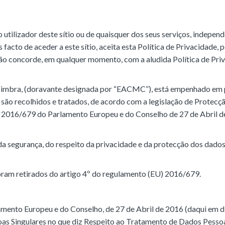
o utilizador deste sítio ou de quaisquer dos seus serviços, indepen
 facto de aceder a este sítio, aceita esta Política de Privacidade, 
 não concorde, em qualquer momento, com a aludida Política de Pri
Coimbra, (doravante designada por “EACMC”), está empenhado em
são recolhidos e tratados, de acordo com a legislação de Protecç
2016/679 do Parlamento Europeu e do Conselho de 27 de Abril d
a segurança, do respeito da privacidade e da protecção dos dado
oram retirados do artigo 4º do regulamento (EU) 2016/679.
ento Europeu e do Conselho, de 27 de Abril de 2016 (daqui em d
as Singulares no que diz Respeito ao Tratamento de Dados Pessoa