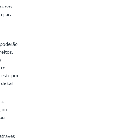
ha dos
a para
 poderão
eitos,
s
u o
o estejam
de tal
 a
, no
 ou
através