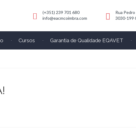
(+351) 239 701 680
Rua Pedro
info@eacmcoimbra.com
3030-199 
io
Cursos
Garantia de Qualidade EQAVET
!