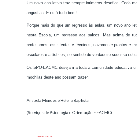
Um novo ano letivo traz sempre inúmeros desafios. Cada mo
angústias. E está tudo bem!
Porque mais do que um regress
o às aulas, um novo ano let
nesta Escola, um regresso aos palcos. Mas acima de t
professores, assistentes e técnicos, novamente prontos e mo
escolares e artísticos, no sentido do verdadeiro sucesso edu
Os SPO-EACMC desejam a toda a comunidade educativa um re
mochilas deste ano possam trazer.
Anabela Mendes e Helena Baptista
(Serviços de Psicologia e Orientação – EACMC)