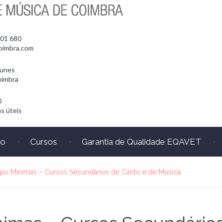
701 680
oimbra.com
Nunes
oimbra
0
s úteis
io
Cursos
Garantia de Qualidade EQAVET
as Mínimas – Cursos Secundários de Canto e de Música