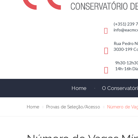
(+351) 239 
info@eacmc
Rua Pedro 
3030-199 C
9h30-12h3
14h-16h Dia
Home
O Conservatór
Home
Provas de Seleção/Acesso
Número de Vag