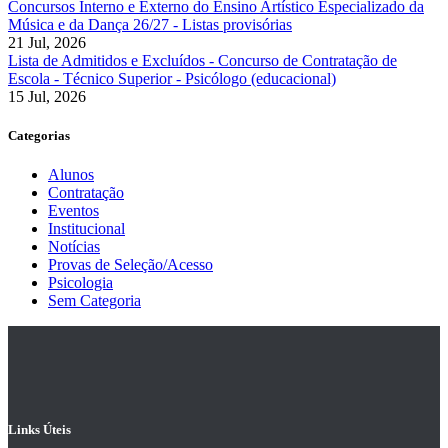
Concursos Interno e Externo do Ensino Artístico Especializado da
Música e da Dança 26/27 - Listas provisórias
21 Jul, 2026
Lista de Admitidos e Excluídos - Concurso de Contratação de
Escola - Técnico Superior - Psicólogo (educacional)
15 Jul, 2026
Categorias
Alunos
Contratação
Eventos
Institucional
Notícias
Provas de Seleção/Acesso
Psicologia
Sem Categoria
Links Úteis