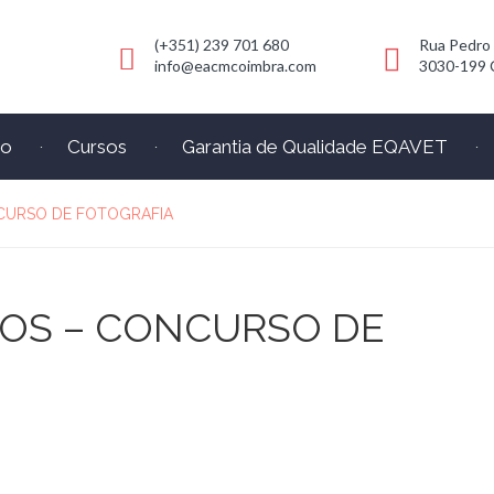
(+351) 239 701 680
Rua Pedro
info@eacmcoimbra.com
3030-199 
io
Cursos
Garantia de Qualidade EQAVET
CURSO DE FOTOGRAFIA
COS – CONCURSO DE