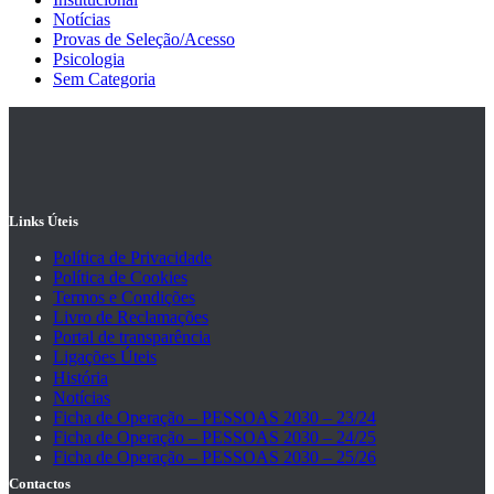
Notícias
Provas de Seleção/Acesso
Psicologia
Sem Categoria
Links Úteis
Política de Privacidade
Política de Cookies
Termos e Condições
Livro de Reclamações
Portal de transparência
Ligações Úteis
História
Notícias
Ficha de Operação – PESSOAS 2030 – 23/24
Ficha de Operação – PESSOAS 2030 – 24/25
Ficha de Operação – PESSOAS 2030 – 25/26
Contactos