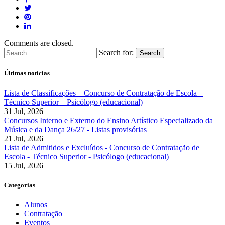
Comments are closed.
Search for:
Search
Últimas notícias
Lista de Classificações – Concurso de Contratação de Escola –
Técnico Superior – Psicólogo (educacional)
31 Jul, 2026
Concursos Interno e Externo do Ensino Artístico Especializado da
Música e da Dança 26/27 - Listas provisórias
21 Jul, 2026
Lista de Admitidos e Excluídos - Concurso de Contratação de
Escola - Técnico Superior - Psicólogo (educacional)
15 Jul, 2026
Categorias
Alunos
Contratação
Eventos