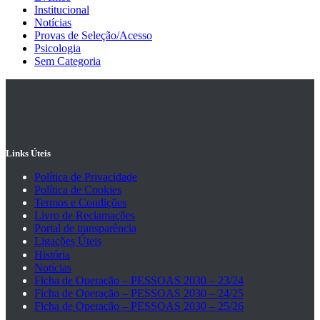
Institucional
Notícias
Provas de Seleção/Acesso
Psicologia
Sem Categoria
Links Úteis
Política de Privacidade
Política de Cookies
Termos e Condições
Livro de Reclamações
Portal de transparência
Ligações Úteis
História
Notícias
Ficha de Operação – PESSOAS 2030 – 23/24
Ficha de Operação – PESSOAS 2030 – 24/25
Ficha de Operação – PESSOAS 2030 – 25/26