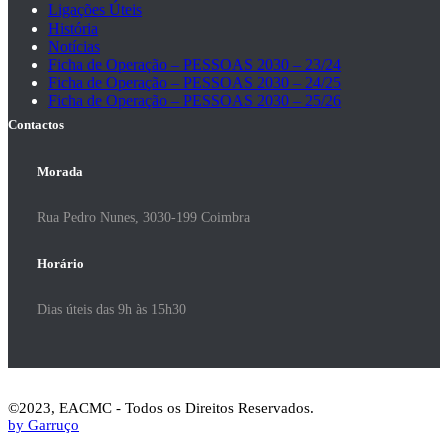
Ligações Úteis
História
Notícias
Ficha de Operação – PESSOAS 2030 – 23/24
Ficha de Operação – PESSOAS 2030 – 24/25
Ficha de Operação – PESSOAS 2030 – 25/26
Contactos
Morada
Rua Pedro Nunes, 3030-199 Coimbra
Horário
Dias úteis das 9h às 15h30
©2023, EACMC - Todos os Direitos Reservados.
by Garruço