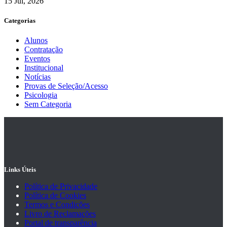
15 Jul, 2026
Categorias
Alunos
Contratação
Eventos
Institucional
Notícias
Provas de Seleção/Acesso
Psicologia
Sem Categoria
Links Úteis
Política de Privacidade
Política de Cookies
Termos e Condições
Livro de Reclamações
Portal de transparência