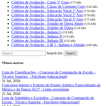
Critérios de Avaliação - Canto 5º Grau
(175 kB)
Critérios de Avaliação - Classe de Conjunto Coro
(142 kB)
Critérios de Avaliação - Educação Vocal 1º Ano
(179 kB)
Critérios de Avaliação - Educação Vocal 2º Ano
(178 kB)
Critérios de Avaliação - Educação Vocal 3º Ano
(175 kB)
Critérios de Avaliação - Estúdio de Ópera Júnior
(135 kB)
Critérios de Avaliação - Estúdio de Ópera
(134 kB)
Critérios de Avaliação - Italiano I
(118 kB)
Critérios de Avaliação - Italiano II
(135 kB)
Critérios de Avaliação - Italiano III
(135 kB)
Critérios de Avaliação - LIR I - Italiano e Alemão
(106 kB)
Search for:
Search
Últimas notícias
Lista de Classificações – Concurso de Contratação de Escola –
Técnico Superior – Psicólogo (educacional)
31 Jul, 2026
Concursos Interno e Externo do Ensino Artístico Especializado da
Música e da Dança 26/27 - Listas provisórias
21 Jul, 2026
Lista de Admitidos e Excluídos - Concurso de Contratação de
Escola - Técnico Superior - Psicólogo (educacional)