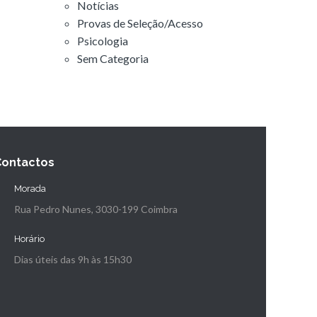
Notícias
Provas de Seleção/Acesso
Psicologia
Sem Categoria
Contactos
Morada
Rua Pedro Nunes, 3030-199 Coimbra
Horário
Dias úteis das 9h às 15h30