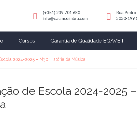
(+351) 239 701 680
Rua Pedro
info@eacmcoimbra.com
3030-199 
io
Cursos
Garantia de Qualidade EQAVET
Escola 2024-2025 – M30 História da Música
̧ão de Escola 2024-2025 –
ca