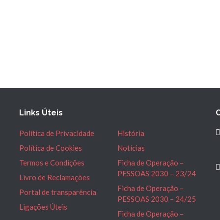
Links Úteis
Política de Privacidade
História
Política de Cookies
Notícias
Termos e Condições
Ficha de Operação –
PESSOAS 2030 – 23/24
Livro de Reclamações
Ficha de Operação –
Portal de transparência
PESSOAS 2030 – 24/25
Ligações Úteis
Ficha de Operação –