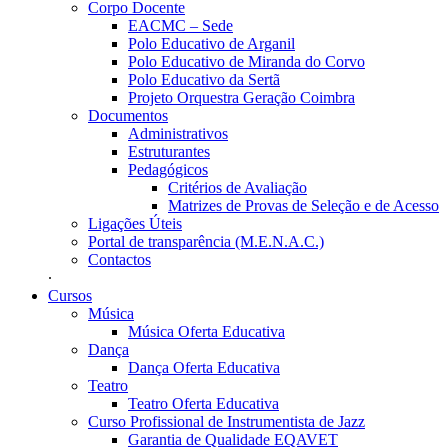
Corpo Docente
EACMC – Sede
Polo Educativo de Arganil
Polo Educativo de Miranda do Corvo
Polo Educativo da Sertã
Projeto Orquestra Geração Coimbra
Documentos
Administrativos
Estruturantes
Pedagógicos
Critérios de Avaliação
Matrizes de Provas de Seleção e de Acesso
Ligações Úteis
Portal de transparência (M.E.N.A.C.)
Contactos
Cursos
Música
Música Oferta Educativa
Dança
Dança Oferta Educativa
Teatro
Teatro Oferta Educativa
Curso Profissional de Instrumentista de Jazz
Garantia de Qualidade EQAVET