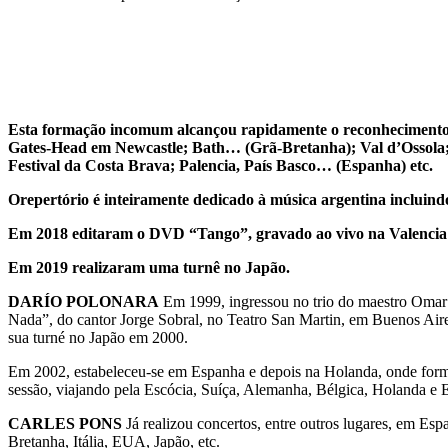
Esta formação incomum alcançou rapidamente o reconhecimento do
Gates-Head em Newcastle; Bath… (Grã-Bretanha); Val d’Ossola; R
Festival da Costa Brava; Palencia, País Basco… (Espanha) etc.
Orepertório é inteiramente dedicado à música argentina incluin
Em 2018 editaram o DVD “Tango”, gravado ao vivo na Valencia
Em 2019 realizaram uma turnê no Japão.
DARÍO POLONARA
Em 1999, ingressou no trio do maestro Omar
Nada”, do cantor Jorge Sobral, no Teatro San Martin, em Buenos Aires
sua turné no Japão em 2000.
Em 2002, estabeleceu-se em Espanha e depois na Holanda, onde formo
sessão, viajando pela Escócia, Suíça, Alemanha, Bélgica, Holanda e 
CARLES PONS
Já realizou concertos, entre outros lugares, em Es
Bretanha, Itália, EUA, Japão, etc.