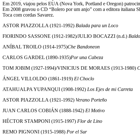
Em 2019, viajou pelos EUA (Nova York, Portland e Oregon) patroci
Em 2008 gravou o CD “Bolero por um anjo” com a editora italiana S
Toca com cordas Savarez.
ASTOR PIAZZOLLA (1921-1992)
Balada para un Loco
FlORINDO SASSONE (1912-1982)/JULIO BOCAZZI (n.d.)
Baldo
ANÍBAL TROILO (1914-1975)
Che Bandoneon
CARLOS GARDEL (1890-1935)
Por una Cabeza
TOM JOBIM (1927-1994)/VINICIUS DE MORAES (1913-1980)
C
ÁNGEL VILLOLDO (1861-1919)
El Choclo
ATAHUALPA YUPANQUI (1908-1992)
Los Ejes de mi Carreta
ASTOR PIAZZOLLA (1921-1992)
Verano Porteño
JUAN CARLOS COBIÁN (1888-1942)
El Motivo
HÉCTOR STAMPONI (1915-1997)
Flor de Lino
REMO PIGNONI (1915-1988)
Por el Sur