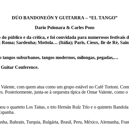
DÚO BANDONEÓN Y GUITARRA
–
“EL TANGO”
Dario Polonara & Carles Pons
 público e da crítica, e foi convidada para numerosos festivais 
oma; Sardenha; Mottola… (Itália); Paris, Cieux, Ile de Rè, Saint
do tangos suburbanos, tangos modernos, milongas, pegadas,…
 Guitar Conference.
 Valente, com quem atua como um grupo estável no Café Tortoni. Com
. Posteriormente, junta-se à orquestra típica de Omar Valente, como o 
u o quarteto Los Taitas, o trio Hernán Ruíz Trío e o quinteto Bandol
Espanha.
panha, Bahrain, Turquia, Bulgária, Brasil, Peru, México, Alemanha, Fra