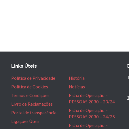
Links Úteis
Política de Privacidade
História
Política de Cookies
Notícias
Termos e Condições
Ficha de Operação –
PESSOAS 2030 – 23/24
Livro de Reclamações
Ficha de Operação –
Portal de transparência
PESSOAS 2030 – 24/25
Ligações Úteis
Ficha de Operação –