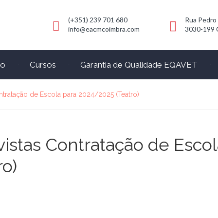
(+351) 239 701 680
Rua Pedro
info@eacmcoimbra.com
3030-199 
io
Cursos
Garantia de Qualidade EQAVET
ntratação de Escola para 2024/2025 (Teatro)
vistas Contratação de Escol
ro)