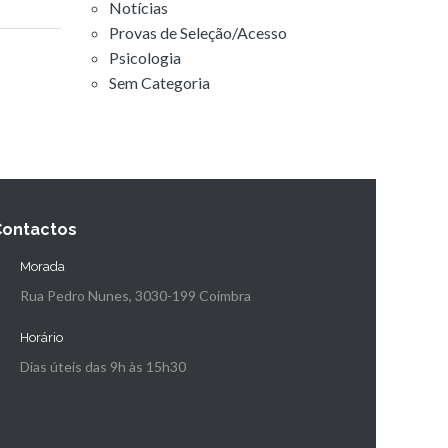
Notícias
Provas de Seleção/Acesso
Psicologia
Sem Categoria
Contactos
Morada
Rua Pedro Nunes, 3030-199 Coimbra
Horário
Dias úteis das 9h às 15h30