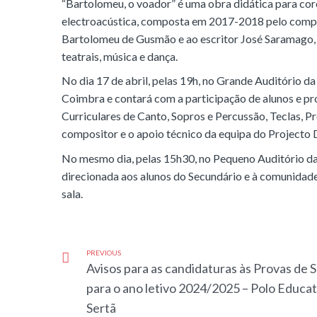
“Bartolomeu, o voador” é uma obra didática para coro in
electroacústica, composta em 2017-2018 pelo compos
Bartolomeu de Gusmão e ao escritor José Saramago, e 
teatrais, música e dança.
No dia 17 de abril, pelas 19h, no Grande Auditório d
Coimbra e contará com a participação de alunos e p
Curriculares de Canto, Sopros e Percussão, Teclas, P
compositor e o apoio técnico da equipa do Projecto 
No mesmo dia, pelas 15h30, no Pequeno Auditório d
direcionada aos alunos do Secundário e à comunidade e
sala.
PREVIOUS
Avisos para as candidaturas às Provas de 
para o ano letivo 2024/2025 – Polo Educat
Sertã