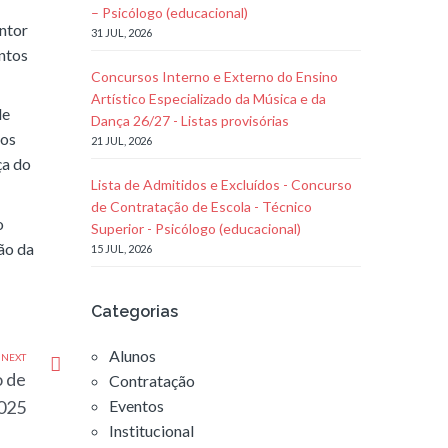
– Psicólogo (educacional)
ntor
31 JUL, 2026
entos
Concursos Interno e Externo do Ensino
Artístico Especializado da Música e da
de
Dança 26/27 - Listas provisórias
tos
21 JUL, 2026
ça do
Lista de Admitidos e Excluídos - Concurso
de Contratação de Escola - Técnico
o
Superior - Psicólogo (educacional)
ção da
15 JUL, 2026
Categorias
Alunos
NEXT
o de
Contratação
2025
Eventos
Institucional