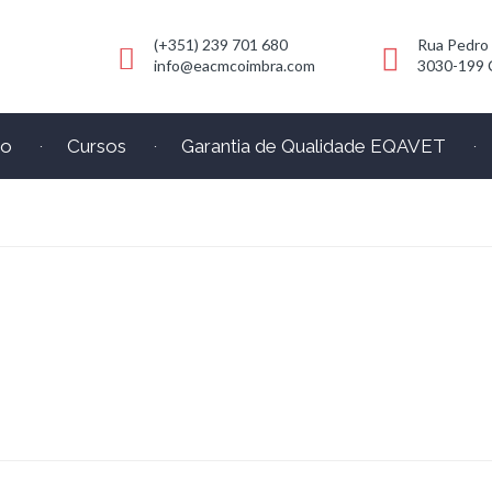
(+351) 239 701 680
Rua Pedro
info@eacmcoimbra.com
3030-199 
io
Cursos
Garantia de Qualidade EQAVET