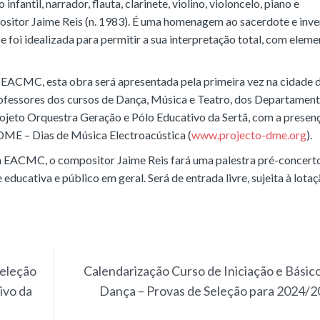
fantil, narrador, flauta, clarinete, violino, violoncelo, piano e
itor Jaime Reis (n. 1983). É uma homenagem ao sacerdote e inve
foi idealizada para permitir a sua interpretação total, com elem
a EACMC, esta obra será apresentada pela primeira vez na cidade 
rofessores dos cursos de Dança, Música e Teatro, dos Departamen
rojeto Orquestra Geração e Pólo Educativo da Sertã, com a presen
DME – Dias de Música Electroacústica (
www.projecto-dme.org
).
a EACMC, o compositor Jaime Reis fará uma palestra pré-concert
ducativa e público em geral. Será de entrada livre, sujeita à lota
Seleção
Calendarização Curso de Iniciação e Básic
ivo da
Dança – Provas de Seleção para 2024/