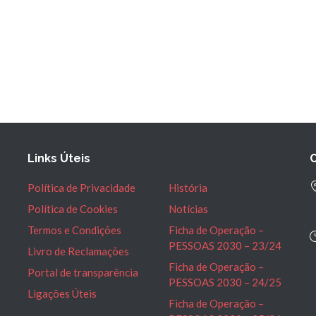
Links Úteis
Política de Privacidade
História
Política de Cookies
Notícias
Termos e Condições
Ficha de Operação –
PESSOAS 2030 – 23/24
Livro de Reclamações
Ficha de Operação –
Portal de transparência
PESSOAS 2030 – 24/25
Ligações Úteis
Ficha de Operação –