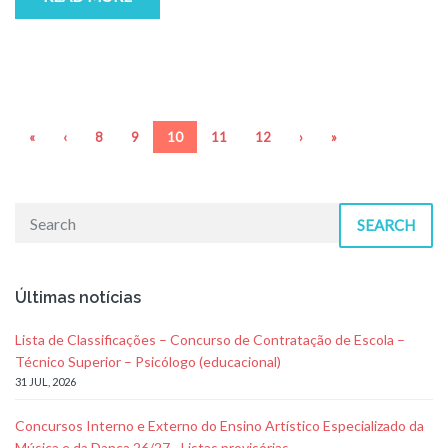
«
‹
8
9
10
11
12
›
»
SEARCH
Últimas notícias
Lista de Classificações – Concurso de Contratação de Escola –
Técnico Superior – Psicólogo (educacional)
31 JUL, 2026
Concursos Interno e Externo do Ensino Artístico Especializado da
Música e da Dança 26/27 - Listas provisórias