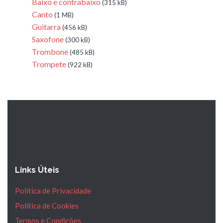
Baixo e contrabaixo
(315 kB)
Canto
(1 MB)
Guitarra
(456 kB)
Saxofone
(300 kB)
Trombone
(485 kB)
Trompete
(922 kB)
Links Úteis
Política de Privacidade
Política de Cookies
Termos e Condições