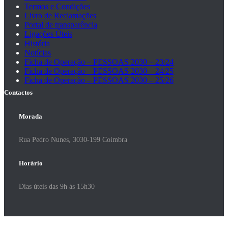
Termos e Condições
Livro de Reclamações
Portal de transparência
Ligações Úteis
História
Notícias
Ficha de Operação – PESSOAS 2030 – 23/24
Ficha de Operação – PESSOAS 2030 – 24/25
Ficha de Operação – PESSOAS 2030 – 25/26
Contactos
Morada
Rua Pedro Nunes, 3030-199 Coimbra
Horário
Dias úteis das 9h às 15h30