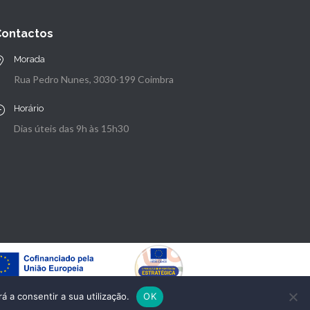
Contactos
Morada
Rua Pedro Nunes, 3030-199 Coimbra
Horário
Dias úteis das 9h às 15h30
á a consentir a sua utilização.
OK