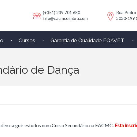
(+351) 239 701 680
Rua Pedro
info@eacmcoimbra.com
3030-199 
io
Cursos
Garantia de Qualidade EQAVET
ndário de Dança
endem seguir estudos num Curso Secundário na EACMC.
Esta inscr